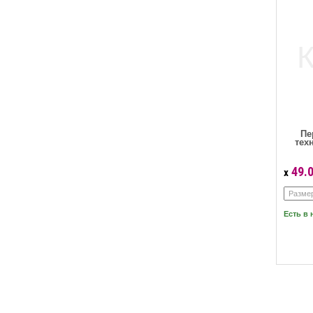
Пе
тех
49.
x
Есть в 