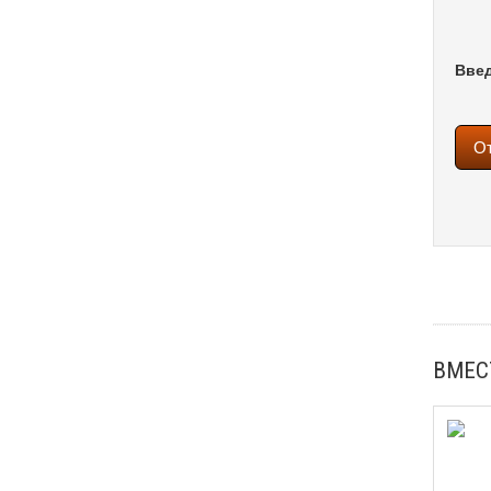
Введ
ВМЕС