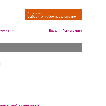
Корзина
Выберите любое предложение
anguage
▼
Вход
Регистрация
1
цены уточняйте у менеджеров!