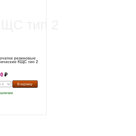
рчатки резиновые
нические КЩС тип 2
00
₽
наличии