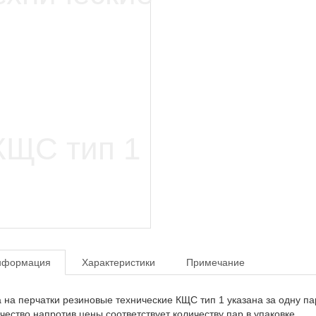
нформация
Характеристики
Примечание
 на перчатки резиновые технические КЩС тип 1 указана за одну па
чество напротив цены соответствует количеству пар в упаковке.