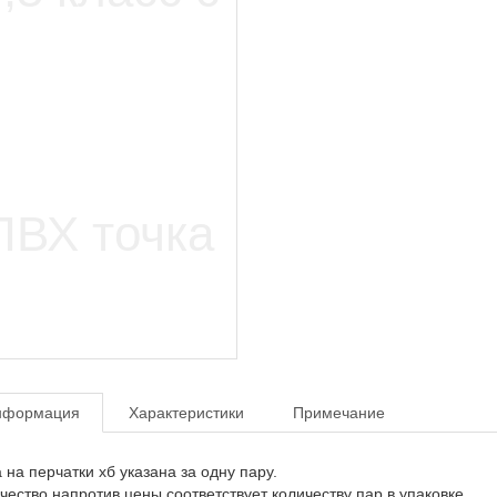
нформация
Характеристики
Примечание
 на перчатки хб указана за одну пару.
чество напротив цены соответствует количеству пар в упаковке.