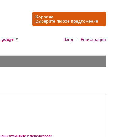
Корзина
Выберите любое предложение
anguage
▼
Вход
Регистрация
цены уточняйте у менеджеров!