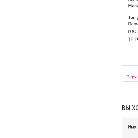
Мини
Тип 
Перч
ГОСТ
ТР Т
Перча
ВЫ Х
Имя,