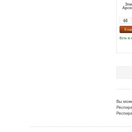
Эле
Арсе
Есть в 
Вы може
Респира
Респира