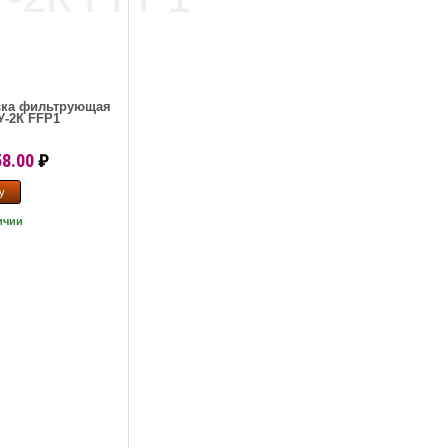
ска фильтрующая
У-2К FFP1
58.00
₽
ичии