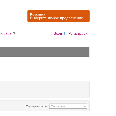
Корзина
Выберите любое предложение
anguage
▼
Вход
Регистрация
Сортировать по: