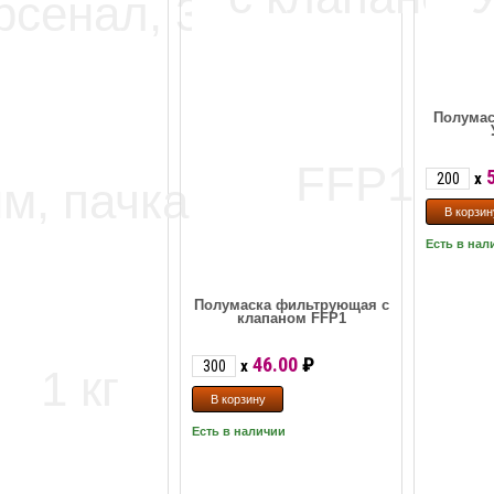
Полума
x
Есть в нал
Полумаска фильтрующая с
клапаном FFP1
46.00
₽
x
Есть в наличии